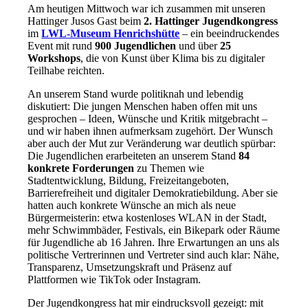
Am heutigen Mittwoch war ich zusammen mit unseren
Hattinger Jusos Gast beim
2. Hattinger Jugendkongress
im
LWL‑Museum Henrichshütte
– ein beeindruckendes
Event mit rund
900 Jugendlichen
und über
25
Workshops
, die von Kunst über Klima bis zu digitaler
Teilhabe reichten
.
An unserem Stand wurde politiknah und lebendig
diskutiert: Die jungen Menschen haben offen mit uns
gesprochen – Ideen, Wünsche und Kritik mitgebracht –
und wir haben ihnen aufmerksam zugehört. Der Wunsch
aber auch der Mut zur Veränderung war deutlich spürbar:
Die Jugendlichen erarbeiteten an unserem Stand
84
konkrete Forderungen
zu Themen wie
Stadtentwicklung, Bildung, Freizeitangeboten,
Barrierefreiheit und digitaler Demokratiebildung
. Aber sie
hatten auch konkrete Wünsche an mich als neue
Bürgermeisterin:
etwa kostenloses WLAN in der Stadt,
mehr Schwimmbäder, Festivals, ein Bikepark oder Räume
für Jugendliche ab 16 Jahren. Ihre Erwartungen an uns als
politische Vertrerinnen und Vertreter sind auch klar: Nähe,
Transparenz, Umsetzungskraft und Präsenz auf
Plattformen wie TikTok oder Instagram.
Der Jugendkongress hat mir eindrucksvoll gezeigt: mit