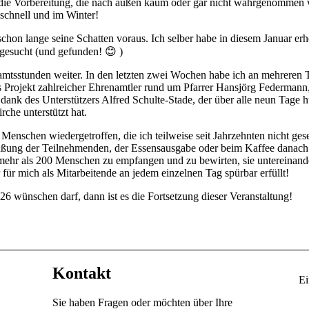
 die Vorbereitung, die nach außen kaum oder gar nicht wahrgenommen w
 schnell und im Winter!
n lange seine Schatten voraus. Ich selber habe in diesem Januar erh
 gesucht (und gefunden!
😊
)
mtsstunden weiter. In den letzten zwei Wochen habe ich an mehreren Ta
s Projekt zahlreicher Ehrenamtler rund um Pfarrer Hansjörg Federmann
dank des Unterstützers Alfred Schulte-Stade, der über alle neun Tage 
rche unterstützt hat.
e Menschen wiedergetroffen, die ich teilweise seit Jahrzehnten nicht ge
ßung der Teilnehmenden, der Essensausgabe oder beim Kaffee danach. 
mehr als 200 Menschen zu empfangen und zu bewirten, sie untereinande
für mich als Mitarbeitende an jedem einzelnen Tag spürbar erfüllt!
6 wünschen darf, dann ist es die Fortsetzung dieser Veranstaltung!
Kontakt
Ei
Sie haben Fragen oder möchten über Ihre